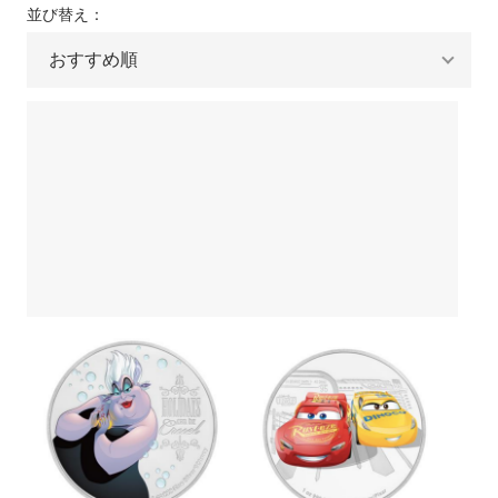
そのメリットとは
メリットとは
並び替え：
ウナとライオン
カンガルー銀貨
銀貨をコレクションするなら評
銀貨の買取方法と高値にする方
判を調べておこう
法について解説
コアラ銀貨
カワセミ銀貨
銀貨の口コミで押さえたいポイ
コレクションに最適！おすすめ
ントや見方、注意点とは
の銀貨を紹介
クルーガーランド銀貨
パンダ銀貨
銀貨が人気の理由は？注目が集
銀貨の購入方法とは？ネットで
まっている種類を解説
完結する通販がおすすめ
リベルタード銀貨
エレファント銀貨
銀貨の相場は今いくら？価格の
銀貨の価値を見極める方法と
銅（カッパー）
干支銀貨
決まり方と価値の調べ方
は？
銀貨で投資は可能！その理由と
記念銀貨とは？その種類と人気
ロイヤルミントコイン
シルバーラウンド
方法とは
の秘密を解説
恵比寿コインショールームのご
【会員様特典についてのご案
案内
内】
クレジット決済がうまくいかな
クーポンのご利用方法
い場合