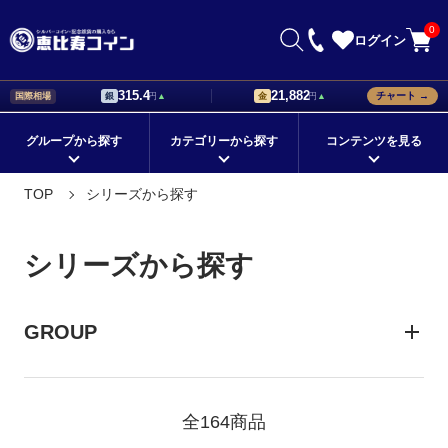
0
ログイン
315.4
21,882
チャート →
国際相場
銀
円
▲
金
円
▲
グループから探す
カテゴリーから探す
コンテンツを見る
初心者が知っておきたい銀貨の
銀貨の値段はどう決まる？価格
TOP
シリーズから探す
在庫ありの商品
メイプルリーフ銀貨
国から探す
イーグル銀貨
選び方！
設定の基準について解説
シリーズから探す
ブリタニア銀貨
モチーフから探す
ウィーンフィルハーモニー銀貨
記念銀貨の価値は？値段に差が
海外銀貨の種類と購入時のポイ
シリーズから探す
つくポイントをチェック
ントとは
定番の地金型銀貨
シルバーバー
コレクションに最適！
ドナルド・トランプ デザイン
海外銀貨の価値と人気が上がる
外国銀貨を集めて珍しい銀貨の
GROUP
理由について解説
コレクションを作ろう
プレゼントにオススメ！
ゲルマニア銀貨
★新着順すべての商品
コレクション銀貨
価値のある外国銀貨の特徴を購
銀貨の販売店で珍しいコレクシ
鑑定済みコイン
金貨
プラチナ
人気のカラーコイン
入前に知ろう
ョン品を手に入れよう
全164商品
銀貨を通販で購入できる方法。
銀貨の相場と事前に調べておく
パラジウム
スリーグレイセス（三美神）
クリスマスギフト