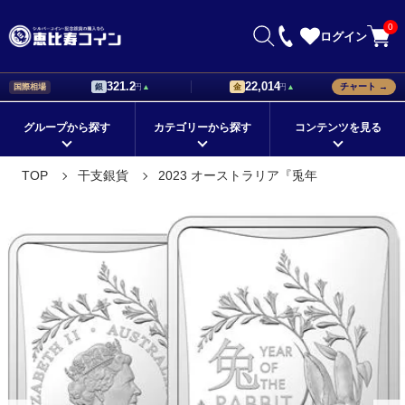
0
ログイン
321.2
22,014
チャート →
国際相場
銀
円
▲
金
円
▲
グループから探す
カテゴリーから探す
コンテンツを見る
初心者が知っておきたい銀貨の
銀貨の値段はどう決まる？価格
TOP
干支銀貨
2023 オーストラリア『兎年
在庫ありの商品
メイプルリーフ銀貨
国から探す
イーグル銀貨
選び方！
設定の基準について解説
シリーズから探す
ブリタニア銀貨
モチーフから探す
ウィーンフィルハーモニー銀貨
記念銀貨の価値は？値段に差が
海外銀貨の種類と購入時のポイ
つくポイントをチェック
ントとは
定番の地金型銀貨
シルバーバー
コレクションに最適！
ドナルド・トランプ デザイン
海外銀貨の価値と人気が上がる
外国銀貨を集めて珍しい銀貨の
理由について解説
コレクションを作ろう
プレゼントにオススメ！
ゲルマニア銀貨
★新着順すべての商品
コレクション銀貨
価値のある外国銀貨の特徴を購
銀貨の販売店で珍しいコレクシ
鑑定済みコイン
金貨
人気のカラーコイン
プラチナ
入前に知ろう
ョン品を手に入れよう
銀貨を通販で購入できる方法。
銀貨の相場と事前に調べておく
パラジウム
スリーグレイセス（三美神）
クリスマスギフト
お盆セール