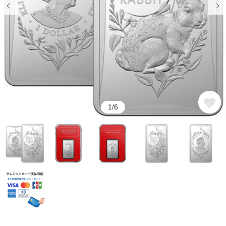
そのメリットとは
メリットとは
ウナとライオン
カンガルー銀貨
銀貨をコレクションするなら評
銀貨の買取方法と高値にする方
判を調べておこう
法について解説
コアラ銀貨
カワセミ銀貨
銀貨の口コミで押さえたいポイ
コレクションに最適！おすすめ
ントや見方、注意点とは
の銀貨を紹介
クルーガーランド銀貨
パンダ銀貨
銀貨が人気の理由は？注目が集
銀貨の購入方法とは？ネットで
まっている種類を解説
完結する通販がおすすめ
リベルタード銀貨
エレファント銀貨
1/6
銀貨の相場は今いくら？価格の
銀貨の価値を見極める方法と
銅（カッパー）
干支銀貨
決まり方と価値の調べ方
は？
銀貨で投資は可能！その理由と
記念銀貨とは？その種類と人気
ロイヤルミントコイン
シルバーラウンド
方法とは
の秘密を解説
恵比寿コインショールームのご
【会員様特典についてのご案
案内
内】
クレジット決済がうまくいかな
クーポンのご利用方法
い場合