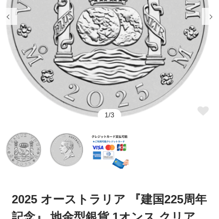
そのメリットとは
メリットとは
ウナとライオン
カンガルー銀貨
銀貨をコレクションするなら評
銀貨の買取方法と高値にする方
判を調べておこう
法について解説
コアラ銀貨
カワセミ銀貨
銀貨の口コミで押さえたいポイ
コレクションに最適！おすすめ
ントや見方、注意点とは
の銀貨を紹介
クルーガーランド銀貨
パンダ銀貨
銀貨が人気の理由は？注目が集
銀貨の購入方法とは？ネットで
まっている種類を解説
完結する通販がおすすめ
リベルタード銀貨
エレファント銀貨
銀貨の相場は今いくら？価格の
銀貨の価値を見極める方法と
銅（カッパー）
干支銀貨
1/3
決まり方と価値の調べ方
は？
銀貨で投資は可能！その理由と
記念銀貨とは？その種類と人気
ロイヤルミントコイン
シルバーラウンド
方法とは
の秘密を解説
恵比寿コインショールームのご
【会員様特典についてのご案
案内
内】
クレジット決済がうまくいかな
2025 オーストラリア 『建国225周年
クーポンのご利用方法
い場合
記念』 地金型銀貨 1オンス クリア