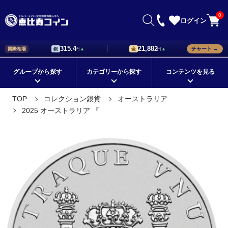
0
ログイン
315.4
21,882
チャート →
国際相場
銀
円
▲
金
円
▲
グループから探す
カテゴリーから探す
コンテンツを見る
初心者が知っておきたい銀貨の
銀貨の値段はどう決まる？価格
TOP
コレクション銀貨
オーストラリア
在庫ありの商品
メイプルリーフ銀貨
国から探す
イーグル銀貨
選び方！
設定の基準について解説
2025 オーストラリア 『
シリーズから探す
ブリタニア銀貨
モチーフから探す
ウィーンフィルハーモニー銀貨
記念銀貨の価値は？値段に差が
海外銀貨の種類と購入時のポイ
つくポイントをチェック
ントとは
定番の地金型銀貨
シルバーバー
コレクションに最適！
ドナルド・トランプ デザイン
海外銀貨の価値と人気が上がる
外国銀貨を集めて珍しい銀貨の
理由について解説
コレクションを作ろう
プレゼントにオススメ！
ゲルマニア銀貨
★新着順すべての商品
コレクション銀貨
価値のある外国銀貨の特徴を購
銀貨の販売店で珍しいコレクシ
鑑定済みコイン
金貨
プラチナ
人気のカラーコイン
入前に知ろう
ョン品を手に入れよう
銀貨を通販で購入できる方法。
銀貨の相場と事前に調べておく
パラジウム
スリーグレイセス（三美神）
クリスマスギフト