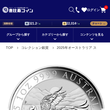
0
ログイン
321.2
22,014
チャート →
国際相場
銀
円
▲
金
円
▲
グループから探す
カテゴリーから探す
コンテンツを見る
初心者が知っておきたい銀貨の
銀貨の値段はどう決まる？価格
TOP
コレクション銀貨
2025年オーストラリア ス
在庫ありの商品
メイプルリーフ銀貨
国から探す
イーグル銀貨
選び方！
設定の基準について解説
シリーズから探す
ブリタニア銀貨
モチーフから探す
ウィーンフィルハーモニー銀貨
記念銀貨の価値は？値段に差が
海外銀貨の種類と購入時のポイ
つくポイントをチェック
ントとは
定番の地金型銀貨
シルバーバー
コレクションに最適！
ドナルド・トランプ デザイン
海外銀貨の価値と人気が上がる
外国銀貨を集めて珍しい銀貨の
理由について解説
コレクションを作ろう
プレゼントにオススメ！
ゲルマニア銀貨
★新着順すべての商品
コレクション銀貨
価値のある外国銀貨の特徴を購
銀貨の販売店で珍しいコレクシ
鑑定済みコイン
金貨
人気のカラーコイン
プラチナ
入前に知ろう
ョン品を手に入れよう
銀貨を通販で購入できる方法。
銀貨の相場と事前に調べておく
パラジウム
スリーグレイセス（三美神）
クリスマスギフト
お盆セール