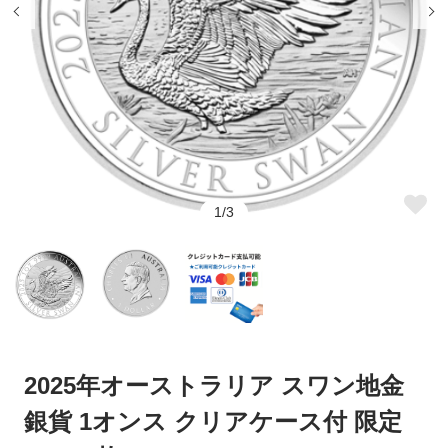
そのメリットとは
メリットとは
ウナとライオン
カンガルー銀貨
銀貨をコレクションするなら評
銀貨の買取方法と高値にする方
判を調べておこう
法について解説
コアラ銀貨
カワセミ銀貨
銀貨の口コミで押さえたいポイ
コレクションに最適！おすすめ
ントや見方、注意点とは
の銀貨を紹介
クルーガーランド銀貨
パンダ銀貨
銀貨が人気の理由は？注目が集
銀貨の購入方法とは？ネットで
まっている種類を解説
完結する通販がおすすめ
リベルタード銀貨
エレファント銀貨
1/3
銀貨の相場は今いくら？価格の
銀貨の価値を見極める方法と
銅（カッパー）
干支銀貨
決まり方と価値の調べ方
は？
銀貨で投資は可能！その理由と
記念銀貨とは？その種類と人気
ロイヤルミントコイン
シルバーラウンド
方法とは
の秘密を解説
恵比寿コインショールームのご
【会員様特典についてのご案
案内
内】
2025年オーストラリア スワン地金
クレジット決済がうまくいかな
クーポンのご利用方法
い場合
銀貨 1オンス クリアケース付 限定