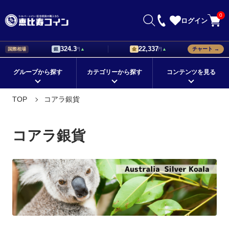
0
ログイン
324.3
22,337
チャート →
国際相場
銀
円
▲
金
円
▲
グループから探す
カテゴリーから探す
コンテンツを見る
初心者が知っておきたい銀貨の
銀貨の値段はどう決まる？価格
TOP
コアラ銀貨
在庫ありの商品
メイプルリーフ銀貨
国から探す
イーグル銀貨
選び方！
設定の基準について解説
シリーズから探す
ブリタニア銀貨
モチーフから探す
ウィーンフィルハーモニー銀貨
記念銀貨の価値は？値段に差が
海外銀貨の種類と購入時のポイ
コアラ銀貨
つくポイントをチェック
ントとは
定番の地金型銀貨
シルバーバー
コレクションに最適！
ドナルド・トランプ デザイン
海外銀貨の価値と人気が上がる
外国銀貨を集めて珍しい銀貨の
理由について解説
コレクションを作ろう
プレゼントにオススメ！
ゲルマニア銀貨
★新着順すべての商品
コレクション銀貨
価値のある外国銀貨の特徴を購
銀貨の販売店で珍しいコレクシ
鑑定済みコイン
金貨
人気のカラーコイン
プラチナ
入前に知ろう
ョン品を手に入れよう
銀貨を通販で購入できる方法。
銀貨の相場と事前に調べておく
パラジウム
スリーグレイセス（三美神）
クリスマスギフト
お盆セール