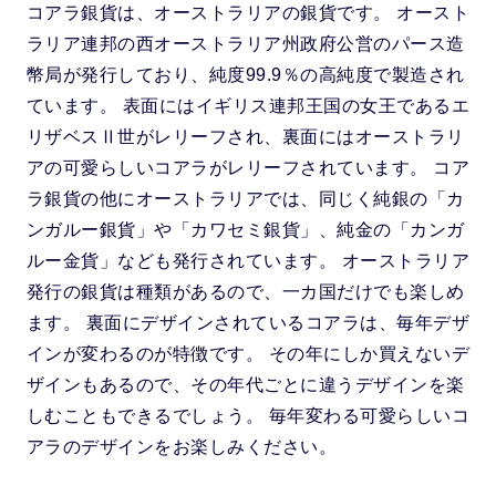
そのメリットとは
メリットとは
コアラ銀貨は、オーストラリアの銀貨です。 オースト
ウナとライオン
カンガルー銀貨
銀貨をコレクションするなら評
銀貨の買取方法と高値にする方
ラリア連邦の西オーストラリア州政府公営のパース造
判を調べておこう
法について解説
幣局が発行しており、純度99.9％の高純度で製造され
コアラ銀貨
カワセミ銀貨
ています。 表面にはイギリス連邦王国の女王であるエ
銀貨の口コミで押さえたいポイ
コレクションに最適！おすすめ
ントや見方、注意点とは
の銀貨を紹介
リザベスⅡ世がレリーフされ、裏面にはオーストラリ
クルーガーランド銀貨
パンダ銀貨
アの可愛らしいコアラがレリーフされています。 コア
銀貨が人気の理由は？注目が集
銀貨の購入方法とは？ネットで
まっている種類を解説
完結する通販がおすすめ
ラ銀貨の他にオーストラリアでは、同じく純銀の「カ
リベルタード銀貨
エレファント銀貨
ンガルー銀貨」や「カワセミ銀貨」、純金の「カンガ
銀貨の相場は今いくら？価格の
銀貨の価値を見極める方法と
銅（カッパー）
干支銀貨
ルー金貨」なども発行されています。 オーストラリア
決まり方と価値の調べ方
は？
発行の銀貨は種類があるので、一カ国だけでも楽しめ
銀貨で投資は可能！その理由と
記念銀貨とは？その種類と人気
ロイヤルミントコイン
シルバーラウンド
ます。 裏面にデザインされているコアラは、毎年デザ
方法とは
の秘密を解説
インが変わるのが特徴です。 その年にしか買えないデ
恵比寿コインショールームのご
【会員様特典についてのご案
ザインもあるので、その年代ごとに違うデザインを楽
案内
内】
しむこともできるでしょう。 毎年変わる可愛らしいコ
クレジット決済がうまくいかな
クーポンのご利用方法
アラのデザインをお楽しみください。
い場合