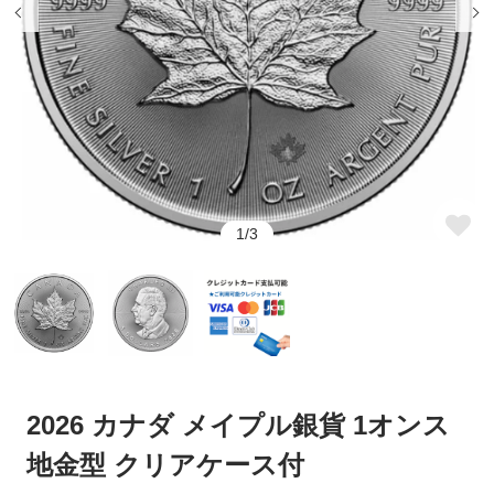
そのメリットとは
メリットとは
ウナとライオン
カンガルー銀貨
銀貨をコレクションするなら評
銀貨の買取方法と高値にする方
判を調べておこう
法について解説
コアラ銀貨
カワセミ銀貨
銀貨の口コミで押さえたいポイ
コレクションに最適！おすすめ
ントや見方、注意点とは
の銀貨を紹介
クルーガーランド銀貨
パンダ銀貨
銀貨が人気の理由は？注目が集
銀貨の購入方法とは？ネットで
まっている種類を解説
完結する通販がおすすめ
リベルタード銀貨
エレファント銀貨
1/3
銀貨の相場は今いくら？価格の
銀貨の価値を見極める方法と
銅（カッパー）
干支銀貨
決まり方と価値の調べ方
は？
銀貨で投資は可能！その理由と
記念銀貨とは？その種類と人気
ロイヤルミントコイン
シルバーラウンド
方法とは
の秘密を解説
恵比寿コインショールームのご
【会員様特典についてのご案
案内
内】
2026 カナダ メイプル銀貨 1オンス
クレジット決済がうまくいかな
クーポンのご利用方法
い場合
地金型 クリアケース付