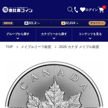
0
ログイン
321.2
22,014
チャート →
国際相場
銀
円
▲
金
円
▲
グループから探す
カテゴリーから探す
コンテンツを見る
初心者が知っておきたい銀貨の
銀貨の値段はどう決まる？価格
TOP
メイプルリーフ銀貨
2026 カナダ メイプル銀貨
在庫ありの商品
メイプルリーフ銀貨
国から探す
イーグル銀貨
選び方！
設定の基準について解説
シリーズから探す
ブリタニア銀貨
モチーフから探す
ウィーンフィルハーモニー銀貨
記念銀貨の価値は？値段に差が
海外銀貨の種類と購入時のポイ
つくポイントをチェック
ントとは
定番の地金型銀貨
シルバーバー
コレクションに最適！
ドナルド・トランプ デザイン
海外銀貨の価値と人気が上がる
外国銀貨を集めて珍しい銀貨の
理由について解説
コレクションを作ろう
プレゼントにオススメ！
ゲルマニア銀貨
★新着順すべての商品
コレクション銀貨
価値のある外国銀貨の特徴を購
銀貨の販売店で珍しいコレクシ
鑑定済みコイン
金貨
人気のカラーコイン
プラチナ
入前に知ろう
ョン品を手に入れよう
銀貨を通販で購入できる方法。
銀貨の相場と事前に調べておく
パラジウム
スリーグレイセス（三美神）
クリスマスギフト
お盆セール