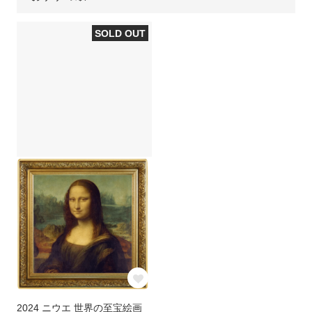
そのメリットとは
メリットとは
ウナとライオン
カンガルー銀貨
銀貨をコレクションするなら評
銀貨の買取方法と高値にする方
SOLD OUT
判を調べておこう
法について解説
コアラ銀貨
カワセミ銀貨
銀貨の口コミで押さえたいポイ
コレクションに最適！おすすめ
ントや見方、注意点とは
の銀貨を紹介
クルーガーランド銀貨
パンダ銀貨
銀貨が人気の理由は？注目が集
銀貨の購入方法とは？ネットで
まっている種類を解説
完結する通販がおすすめ
リベルタード銀貨
エレファント銀貨
銀貨の相場は今いくら？価格の
銀貨の価値を見極める方法と
銅（カッパー）
干支銀貨
決まり方と価値の調べ方
は？
銀貨で投資は可能！その理由と
記念銀貨とは？その種類と人気
ロイヤルミントコイン
シルバーラウンド
方法とは
の秘密を解説
恵比寿コインショールームのご
【会員様特典についてのご案
案内
内】
クレジット決済がうまくいかな
クーポンのご利用方法
い場合
2024 ニウエ 世界の至宝絵画