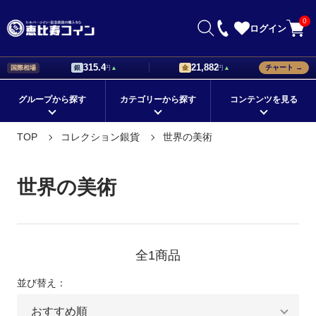
0
ログイン
315.4
21,882
チャート →
国際相場
銀
円
▲
金
円
▲
グループから探す
カテゴリーから探す
コンテンツを見る
初心者が知っておきたい銀貨の
銀貨の値段はどう決まる？価格
TOP
コレクション銀貨
世界の美術
在庫ありの商品
メイプルリーフ銀貨
国から探す
イーグル銀貨
選び方！
設定の基準について解説
シリーズから探す
ブリタニア銀貨
モチーフから探す
ウィーンフィルハーモニー銀貨
記念銀貨の価値は？値段に差が
海外銀貨の種類と購入時のポイ
世界の美術
つくポイントをチェック
ントとは
定番の地金型銀貨
シルバーバー
コレクションに最適！
ドナルド・トランプ デザイン
海外銀貨の価値と人気が上がる
外国銀貨を集めて珍しい銀貨の
理由について解説
コレクションを作ろう
プレゼントにオススメ！
ゲルマニア銀貨
★新着順すべての商品
コレクション銀貨
全1商品
価値のある外国銀貨の特徴を購
銀貨の販売店で珍しいコレクシ
鑑定済みコイン
金貨
プラチナ
人気のカラーコイン
入前に知ろう
ョン品を手に入れよう
並び替え：
銀貨を通販で購入できる方法。
銀貨の相場と事前に調べておく
パラジウム
スリーグレイセス（三美神）
クリスマスギフト