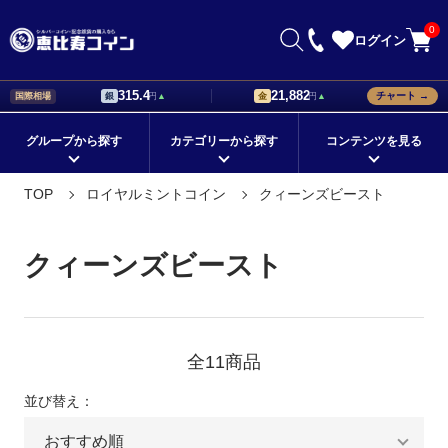
0
ログイン
315.4
21,882
チャート →
国際相場
銀
円
▲
金
円
▲
グループから探す
カテゴリーから探す
コンテンツを見る
初心者が知っておきたい銀貨の
銀貨の値段はどう決まる？価格
TOP
ロイヤルミントコイン
クィーンズビースト
在庫ありの商品
メイプルリーフ銀貨
国から探す
イーグル銀貨
選び方！
設定の基準について解説
シリーズから探す
ブリタニア銀貨
モチーフから探す
ウィーンフィルハーモニー銀貨
記念銀貨の価値は？値段に差が
海外銀貨の種類と購入時のポイ
クィーンズビースト
つくポイントをチェック
ントとは
定番の地金型銀貨
シルバーバー
コレクションに最適！
ドナルド・トランプ デザイン
海外銀貨の価値と人気が上がる
外国銀貨を集めて珍しい銀貨の
理由について解説
コレクションを作ろう
プレゼントにオススメ！
ゲルマニア銀貨
★新着順すべての商品
コレクション銀貨
全11商品
価値のある外国銀貨の特徴を購
銀貨の販売店で珍しいコレクシ
鑑定済みコイン
金貨
プラチナ
人気のカラーコイン
入前に知ろう
ョン品を手に入れよう
並び替え：
銀貨を通販で購入できる方法。
銀貨の相場と事前に調べておく
パラジウム
スリーグレイセス（三美神）
クリスマスギフト