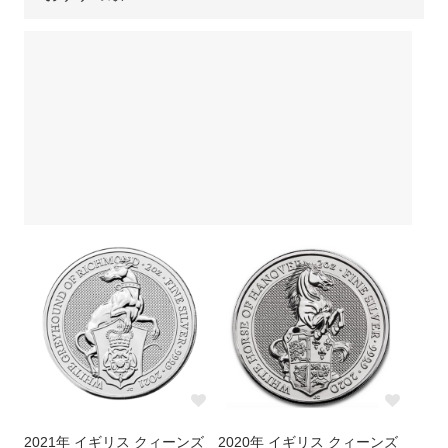
そのメリットとは
メリットとは
ウナとライオン
カンガルー銀貨
銀貨をコレクションするなら評
銀貨の買取方法と高値にする方
判を調べておこう
法について解説
コアラ銀貨
カワセミ銀貨
銀貨の口コミで押さえたいポイ
コレクションに最適！おすすめ
ントや見方、注意点とは
の銀貨を紹介
クルーガーランド銀貨
パンダ銀貨
銀貨が人気の理由は？注目が集
銀貨の購入方法とは？ネットで
まっている種類を解説
完結する通販がおすすめ
リベルタード銀貨
エレファント銀貨
銀貨の相場は今いくら？価格の
銀貨の価値を見極める方法と
銅（カッパー）
干支銀貨
決まり方と価値の調べ方
は？
銀貨で投資は可能！その理由と
記念銀貨とは？その種類と人気
ロイヤルミントコイン
シルバーラウンド
方法とは
の秘密を解説
恵比寿コインショールームのご
【会員様特典についてのご案
案内
内】
クレジット決済がうまくいかな
クーポンのご利用方法
い場合
2021年 イギリス クィーンズ
2020年 イギリス クィーンズ