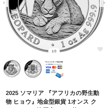
そのメリットとは
メリットとは
ウナとライオン
カンガルー銀貨
銀貨をコレクションするなら評
銀貨の買取方法と高値にする方
判を調べておこう
法について解説
コアラ銀貨
カワセミ銀貨
銀貨の口コミで押さえたいポイ
コレクションに最適！おすすめ
ントや見方、注意点とは
の銀貨を紹介
クルーガーランド銀貨
パンダ銀貨
銀貨が人気の理由は？注目が集
銀貨の購入方法とは？ネットで
まっている種類を解説
完結する通販がおすすめ
リベルタード銀貨
エレファント銀貨
1/3
銀貨の相場は？価格が上がる理
銀貨の価値を見極める方法と
銅（カッパー）
干支銀貨
由もチェックしよう
は？
銀貨で投資は可能！その理由と
記念銀貨とは？その種類と人気
ロイヤルミントコイン
シルバーラウンド
方法とは
の秘密を解説
恵比寿コインショールームのご
【会員様特典についてのご案
案内
内】
2025 ソマリア 『アフリカの野生動
クレジット決済がうまくいかな
クーポンのご利用方法
い場合
物 ヒョウ』地金型銀貨 1オンス ク