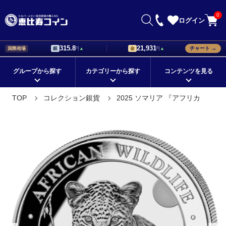
0
ログイン
315.8
21,931
チャート →
国際相場
銀
円
▲
金
円
▲
グループから探す
カテゴリーから探す
コンテンツを見る
初心者が知っておきたい銀貨の
銀貨の値段はどう決まる？価格
TOP
コレクション銀貨
2025 ソマリア 『アフリカ
在庫ありの商品
メイプルリーフ銀貨
国から探す
イーグル銀貨
選び方！
設定の基準について解説
シリーズから探す
ブリタニア銀貨
モチーフから探す
ウィーンフィルハーモニー銀貨
記念銀貨の価値は？値段に差が
海外銀貨の種類と購入時のポイ
つくポイントをチェック
ントとは
定番の地金型銀貨
シルバーバー
コレクションに最適！
ドナルド・トランプ デザイン
海外銀貨の価値と人気が上がる
外国銀貨を集めて珍しい銀貨の
理由について解説
コレクションを作ろう
プレゼントにオススメ！
ゲルマニア銀貨
★新着順すべての商品
コレクション銀貨
価値のある外国銀貨の特徴を購
銀貨の販売店で珍しいコレクシ
鑑定済みコイン
金貨
プラチナ
人気のカラーコイン
入前に知ろう
ョン品を手に入れよう
銀貨を通販で購入できる方法。
銀貨の相場と事前に調べておく
パラジウム
スリーグレイセス（三美神）
クリスマスギフト