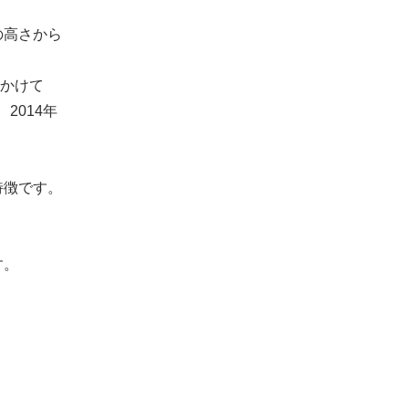
の高さから
にかけて
2014年
特徴です。
。
す。